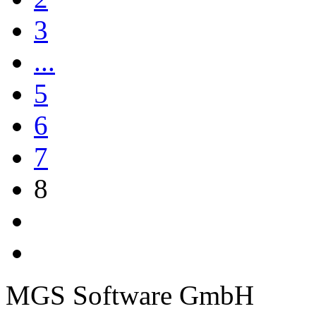
3
...
5
6
7
8
MGS Software GmbH