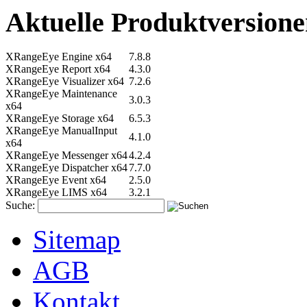
Aktuelle Produktversion
XRangeEye Engine x64
7.8.8
XRangeEye Report x64
4.3.0
XRangeEye Visualizer x64
7.2.6
XRangeEye Maintenance
3.0.3
x64
XRangeEye Storage x64
6.5.3
XRangeEye ManualInput
4.1.0
x64
XRangeEye Messenger x64
4.2.4
XRangeEye Dispatcher x64
7.7.0
XRangeEye Event x64
2.5.0
XRangeEye LIMS x64
3.2.1
Suche:
Sitemap
AGB
Kontakt