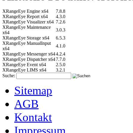
XRangeEye Engine x64
7.8.8
XRangeEye Report x64
4.3.0
XRangeEye Visualizer x64
7.2.6
XRangeEye Maintenance
3.0.3
x64
XRangeEye Storage x64
6.5.3
XRangeEye ManualInput
4.1.0
x64
XRangeEye Messenger x64
4.2.4
XRangeEye Dispatcher x64
7.7.0
XRangeEye Event x64
2.5.0
XRangeEye LIMS x64
3.2.1
Suche:
Sitemap
AGB
Kontakt
Impressum